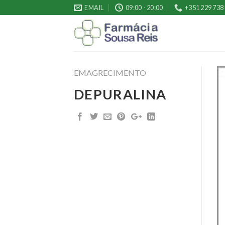
Skip
EMAIL
09:00 - 20:00
+351 229 738
to
content
EMAGRECIMENTO
DEPURALINA