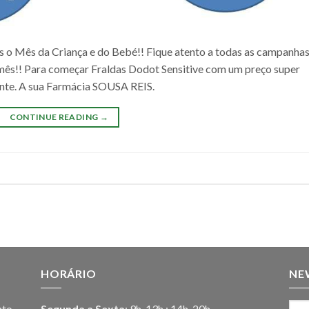
s o Mês da Criança e do Bebé!! Fique atento a todas as campanha
 mês!! Para começar Fraldas Dodot Sensitive com um preço super
ente. A sua Farmácia SOUSA REIS.
CONTINUE READING
→
HORÁRIO
NE
nto
Segunda a Sexta
: 9h-13h ; 14h-20h